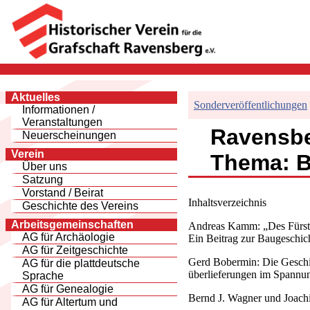
Aktuelles
Sonderveröffentlichungen
Informationen /
Veranstaltungen
Ravensber
Neuerscheinungen
Verein
Thema: B
Über uns
Satzung
Vorstand / Beirat
Inhaltsverzeichnis
Geschichte des Vereins
Arbeitsgemeinschaften
Andreas Kamm: „Des Fürs
AG für Archäologie
Ein Beitrag zur Baugeschic
AG für Zeitgeschichte
Gerd Bobermin: Die Geschi
AG für die plattdeutsche
überlieferungen im Spannu
Sprache
AG für Genealogie
Bernd J. Wagner und Joach
AG für Altertum und