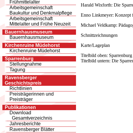
Frühmittelalter
Harald Wixforth: Die Sparre
Arbeitsgemeinschaft
Baukultur und Denkmalpflege
Enno Linkmeyer: Konzept f
Arbeitsgemeinschaft
Mittelalter und Frühe Neuzeit
Michael Veldkamp: Pädagog
Bauernhausmuseum
Schnittzeichnungen
Bauernhausmuseum
Karte/Lageplan
Kirchenruine Müdehorst
Kirchenruine Müdehorst
Titelbild oben: Sparrenbur
Sparrenburg
Titelbild untern: Die Sparr
Stellungnahme
Tagung
Ravensberger
Geschichtspreis
Richtlinien
Preisträgerinnen und
Preisträger
Publikationen
Download
Gesamtverzeichnis
Jahresberichte
Ravensberger Blätter