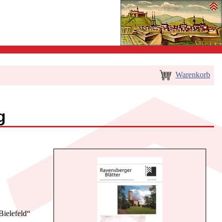
Warenkorb
6
g
ielefeld“