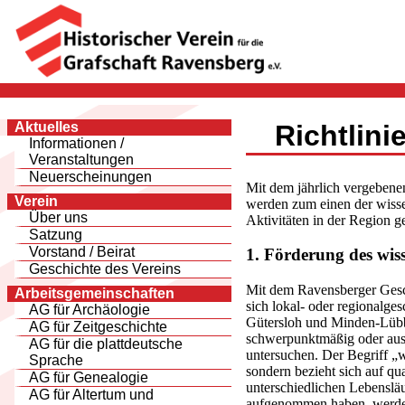
Aktuelles
Richtlini
Informationen /
Veranstaltungen
Neuerscheinungen
Mit dem jährlich vergebene
Verein
werden zum einen der wisse
Über uns
Aktivitäten in der Region g
Satzung
Vorstand / Beirat
1. Förderung des wis
Geschichte des Vereins
Mit dem Ravensberger Gesch
Arbeitsgemeinschaften
sich lokal- oder regionalges
AG für Archäologie
Gütersloh und Minden-Lübbe
AG für Zeitgeschichte
schwerpunktmäßig oder auss
AG für die plattdeutsche
untersuchen. Der Begriff „w
Sprache
sondern bezieht sich auf qu
AG für Genealogie
unterschiedlichen Lebenslä
AG für Altertum und
aufgenommen haben, werden 