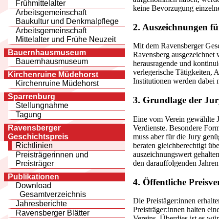
Frühmittelalter
keine Bevorzugung einzelne
Arbeitsgemeinschaft
Baukultur und Denkmalpflege
2. Auszeichnungen fü
Arbeitsgemeinschaft
Mittelalter und Frühe Neuzeit
Mit dem Ravensberger Gesch
Bauernhausmuseum
Ravensberg ausgezeichnet w
Bauernhausmuseum
herausragende und kontinuie
verlegerische Tätigkeiten, 
Kirchenruine Müdehorst
Institutionen werden dabei n
Kirchenruine Müdehorst
Sparrenburg
3. Grundlage der Ju
Stellungnahme
Tagung
Eine vom Verein gewählte Ju
Verdienste. Besondere Form
Ravensberger
muss aber für die Jury genü
Geschichtspreis
beraten gleichberechtigt üb
Richtlinien
auszeichnungswert gehaltene
Preisträgerinnen und
den darauffolgenden Jahren
Preisträger
Publikationen
4. Öffentliche Preisv
Download
Gesamtverzeichnis
Die Preistäger:innen erhalt
Jahresberichte
Preisträger:innen halten ein
Ravensberger Blätter
Vereins. Überdies ist es wün