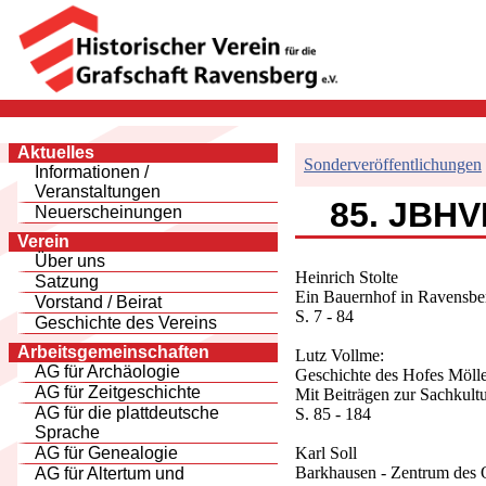
Aktuelles
Sonderveröffentlichungen
Informationen /
Veranstaltungen
85. JBHVR
Neuerscheinungen
Verein
Über uns
Heinrich Stolte
Satzung
Ein Bauernhof in Ravensb
Vorstand / Beirat
S. 7 - 84
Geschichte des Vereins
Arbeitsgemeinschaften
Lutz Vollme:
AG für Archäologie
Geschichte des Hofes Mölle
AG für Zeitgeschichte
Mit Beiträgen zur Sachkultu
AG für die plattdeutsche
S. 85 - 184
Sprache
Karl Soll
AG für Genealogie
Barkhausen - Zentrum des 
AG für Altertum und