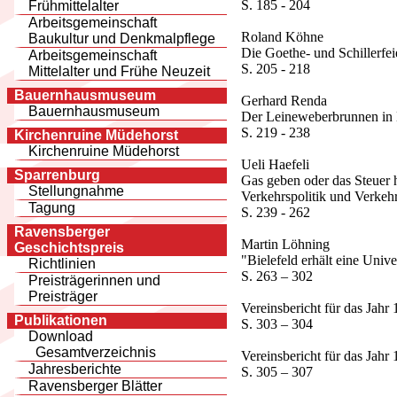
S. 185 - 204
Frühmittelalter
Arbeitsgemeinschaft
Roland Köhne
Baukultur und Denkmalpflege
Die Goethe- und Schillerfei
Arbeitsgemeinschaft
S. 205 - 218
Mittelalter und Frühe Neuzeit
Bauernhausmuseum
Gerhard Renda
Bauernhausmuseum
Der Leineweberbrunnen in 
S. 219 - 238
Kirchenruine Müdehorst
Kirchenruine Müdehorst
Ueli Haefeli
Sparrenburg
Gas geben oder das Steuer
Stellungnahme
Verkehrspolitik und Verkeh
Tagung
S. 239 - 262
Ravensberger
Martin Löhning
Geschichtspreis
"Bielefeld erhält eine Unive
Richtlinien
S. 263 – 302
Preisträgerinnen und
Preisträger
Vereinsbericht für das Jahr
Publikationen
S. 303 – 304
Download
Gesamtverzeichnis
Vereinsbericht für das Jahr
Jahresberichte
S. 305 – 307
Ravensberger Blätter